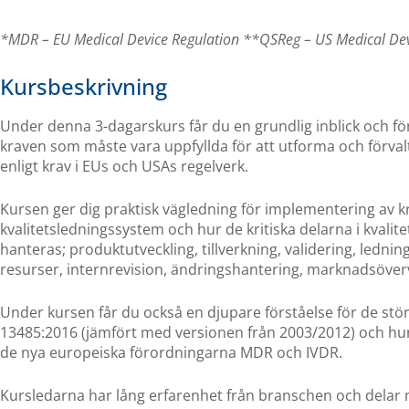
*MDR – EU Medical Device Regulation **QSReg – US Medical De
Kursbeskrivning
Under denna 3-dagarskurs får du en grundlig inblick och för
kraven som måste vara uppfyllda för att utforma och förval
enligt krav i EUs och USAs regelverk.
Kursen ger dig praktisk vägledning för implementering av 
kvalitetsledningssystem och hur de kritiska delarna i kvali
hanteras; produktutveckling, tillverkning, validering, ledni
resurser, internrevision, ändringshantering, marknadsöve
Under kursen får du också en djupare förståelse för de stör
13485:2016 (jämfört med versionen från 2003/2012) och hur 
de nya europeiska förordningarna MDR och IVDR.
Kursledarna har lång erfarenhet från branschen och delar m