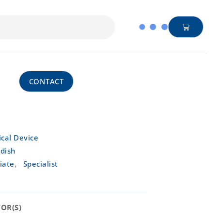
CONTACT
cal Device
dish
,
iate
Specialist
R(S)​