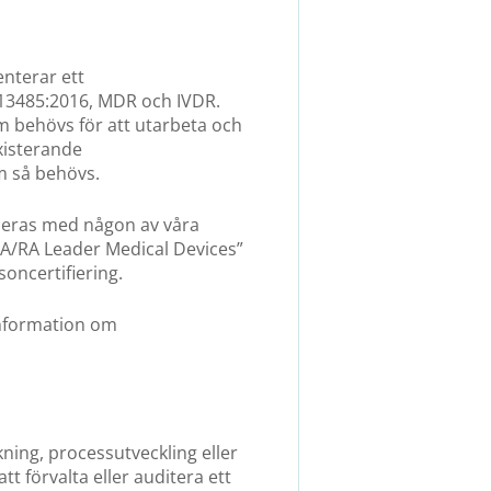
enterar ett
O 13485:2016, MDR och IVDR.
m behövs för att utarbeta och
existerande
m så behövs.
ineras med någon av våra
QA/RA Leader Medical Devices”
soncertifiering.
 information om
kning, processutveckling eller
tt förvalta eller auditera ett