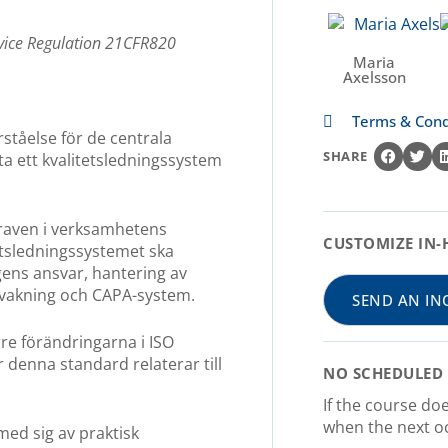
vice Regulation 21CFR820
Maria
Axelsson
Terms & Cond
ståelse för de centrala
SHARE
ta ett kvalitetsledningssystem
kraven i verksamhetens
CUSTOMIZE IN-
tetsledningssystemet ska
ngens ansvar, hantering av
rvakning och CAPA-system.
SEND AN IN
re förändringarna i ISO
denna standard relaterar till
NO SCHEDULED 
If the course do
when the next oc
ed sig av praktisk